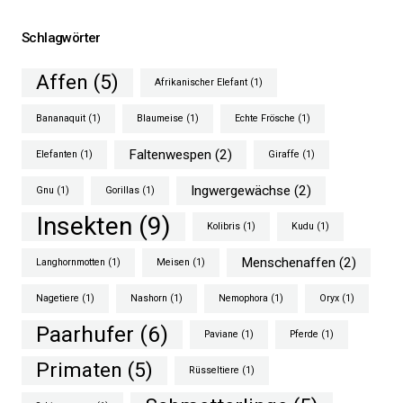
Schlagwörter
Affen
(5)
Afrikanischer Elefant
(1)
Bananaquit
(1)
Blaumeise
(1)
Echte Frösche
(1)
Faltenwespen
(2)
Elefanten
(1)
Giraffe
(1)
Ingwergewächse
(2)
Gnu
(1)
Gorillas
(1)
Insekten
(9)
Kolibris
(1)
Kudu
(1)
Menschenaffen
(2)
Langhornmotten
(1)
Meisen
(1)
Nagetiere
(1)
Nashorn
(1)
Nemophora
(1)
Oryx
(1)
Paarhufer
(6)
Paviane
(1)
Pferde
(1)
Primaten
(5)
Rüsseltiere
(1)