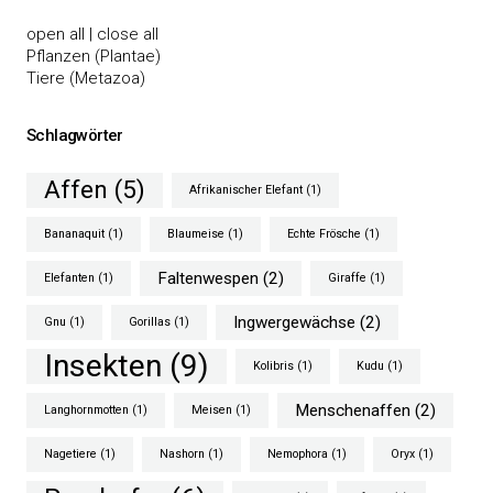
open all
|
close all
Pflanzen (Plantae)
Tiere (Metazoa)
Schlagwörter
Affen
(5)
Afrikanischer Elefant
(1)
Bananaquit
(1)
Blaumeise
(1)
Echte Frösche
(1)
Faltenwespen
(2)
Elefanten
(1)
Giraffe
(1)
Ingwergewächse
(2)
Gnu
(1)
Gorillas
(1)
Insekten
(9)
Kolibris
(1)
Kudu
(1)
Menschenaffen
(2)
Langhornmotten
(1)
Meisen
(1)
Nagetiere
(1)
Nashorn
(1)
Nemophora
(1)
Oryx
(1)