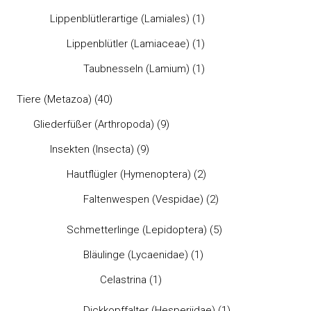
Lippenblütlerartige (Lamiales)
(1)
Lippenblütler (Lamiaceae)
(1)
Taubnesseln (Lamium)
(1)
Tiere (Metazoa)
(40)
Gliederfüßer (Arthropoda)
(9)
Insekten (Insecta)
(9)
Hautflügler (Hymenoptera)
(2)
Faltenwespen (Vespidae)
(2)
Schmetterlinge (Lepidoptera)
(5)
Bläulinge (Lycaenidae)
(1)
Celastrina
(1)
Dickkopffalter (Hesperiidae)
(1)