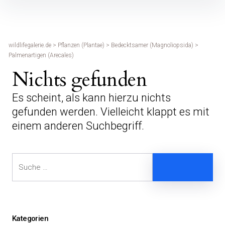
Inhalte
überspringen
wildlifegalerie.de
>
Pflanzen (Plantae)
>
Bedecktsamer (Magnoliopsida)
>
Palmenartigen (Arecales)
Nichts gefunden
Es scheint, als kann hierzu nichts
gefunden werden. Vielleicht klappt es mit
einem anderen Suchbegriff.
Suche
Suche
Kategorien