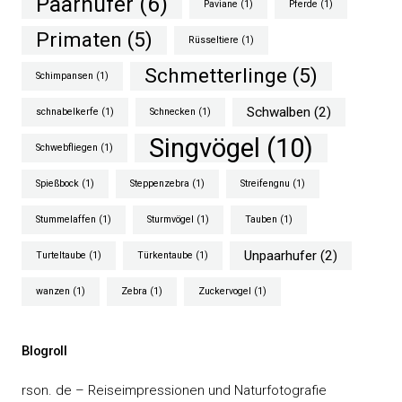
Paarhufer
(6)
Paviane
(1)
Pferde
(1)
Primaten
(5)
Rüsseltiere
(1)
Schmetterlinge
(5)
Schimpansen
(1)
Schwalben
(2)
schnabelkerfe
(1)
Schnecken
(1)
Singvögel
(10)
Schwebfliegen
(1)
Spießbock
(1)
Steppenzebra
(1)
Streifengnu
(1)
Stummelaffen
(1)
Sturmvögel
(1)
Tauben
(1)
Unpaarhufer
(2)
Turteltaube
(1)
Türkentaube
(1)
wanzen
(1)
Zebra
(1)
Zuckervogel
(1)
Blogroll
rson. de – Reiseimpressionen und Naturfotografie