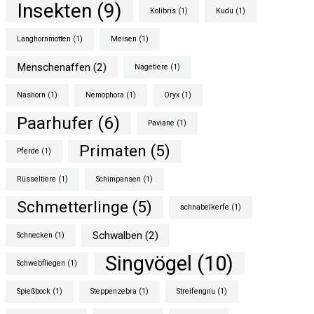
Insekten
(9)
Kolibris
(1)
Kudu
(1)
Langhornmotten
(1)
Meisen
(1)
Menschenaffen
(2)
Nagetiere
(1)
Nashorn
(1)
Nemophora
(1)
Oryx
(1)
Paarhufer
(6)
Paviane
(1)
Primaten
(5)
Pferde
(1)
Rüsseltiere
(1)
Schimpansen
(1)
Schmetterlinge
(5)
schnabelkerfe
(1)
Schwalben
(2)
Schnecken
(1)
Singvögel
(10)
Schwebfliegen
(1)
Spießbock
(1)
Steppenzebra
(1)
Streifengnu
(1)