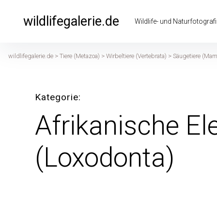
Inhalte
überspringen
wildlifegalerie.de
Wildlife- und Naturfotografi
wildlifegalerie.de
>
Tiere (Metazoa)
>
Wirbeltiere (Vertebrata)
>
Säugetiere (Mam
Kategorie
Afrikanische El
(Loxodonta)