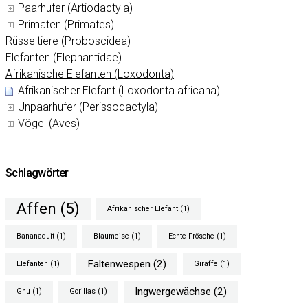
Paarhufer (Artiodactyla)
Primaten (Primates)
Rüsseltiere (Proboscidea)
Elefanten (Elephantidae)
Afrikanische Elefanten (Loxodonta)
Afrikanischer Elefant (Loxodonta africana)
Unpaarhufer (Perissodactyla)
Vögel (Aves)
Schlagwörter
Affen
(5)
Afrikanischer Elefant
(1)
Bananaquit
(1)
Blaumeise
(1)
Echte Frösche
(1)
Faltenwespen
(2)
Elefanten
(1)
Giraffe
(1)
Ingwergewächse
(2)
Gnu
(1)
Gorillas
(1)