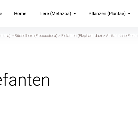
Home
Tiere (Metazoa)
Pflanzen (Plantae)
e
malia)
>
Rüsseltiere (Proboscidea)
>
Elefanten (Elephantidae)
>
Afrikanische Elefa
efanten