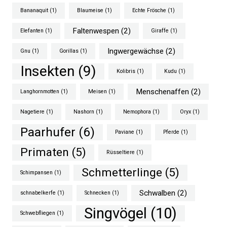
Bananaquit
(1)
Blaumeise
(1)
Echte Frösche
(1)
Faltenwespen
(2)
Elefanten
(1)
Giraffe
(1)
Ingwergewächse
(2)
Gnu
(1)
Gorillas
(1)
Insekten
(9)
Kolibris
(1)
Kudu
(1)
Menschenaffen
(2)
Langhornmotten
(1)
Meisen
(1)
Nagetiere
(1)
Nashorn
(1)
Nemophora
(1)
Oryx
(1)
Paarhufer
(6)
Paviane
(1)
Pferde
(1)
Primaten
(5)
Rüsseltiere
(1)
Schmetterlinge
(5)
Schimpansen
(1)
Schwalben
(2)
schnabelkerfe
(1)
Schnecken
(1)
Singvögel
(10)
Schwebfliegen
(1)