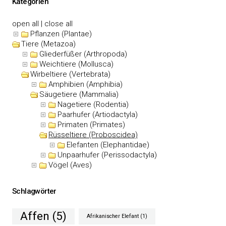
Kategorien
open all
|
close all
Pflanzen (Plantae)
Tiere (Metazoa)
Gliederfüßer (Arthropoda)
Weichtiere (Mollusca)
Wirbeltiere (Vertebrata)
Amphibien (Amphibia)
Säugetiere (Mammalia)
Nagetiere (Rodentia)
Paarhufer (Artiodactyla)
Primaten (Primates)
Rüsseltiere (Proboscidea)
Elefanten (Elephantidae)
Unpaarhufer (Perissodactyla)
Vögel (Aves)
Schlagwörter
Affen
(5)
Afrikanischer Elefant
(1)