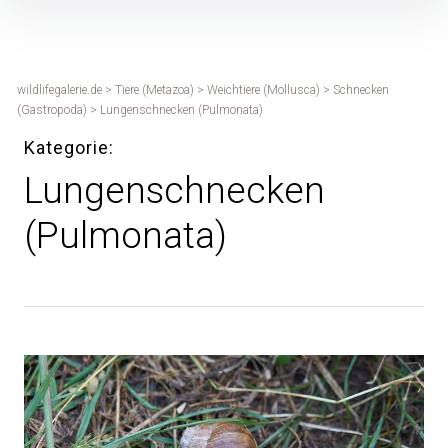
Inhalte
überspringen
wildlifegalerie.de
>
Tiere (Metazoa)
>
Weichtiere (Mollusca)
>
Schnecken
(Gastropoda)
>
Lungenschnecken (Pulmonata)
Kategorie
Lungenschnecken
(Pulmonata)