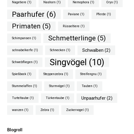
Nagetiere
(1)
Nashorn
(1)
Nemophora
(1)
Oryx
(1)
Paarhufer
(6)
Paviane
(1)
Pferde
(1)
Primaten
(5)
Rüsseltiere
(1)
Schmetterlinge
(5)
Schimpansen
(1)
Schwalben
(2)
schnabelkerfe
(1)
Schnecken
(1)
Singvögel
(10)
Schwebfliegen
(1)
Spießbock
(1)
Steppenzebra
(1)
Streifengnu
(1)
Stummelaffen
(1)
Sturmvögel
(1)
Tauben
(1)
Unpaarhufer
(2)
Turteltaube
(1)
Türkentaube
(1)
wanzen
(1)
Zebra
(1)
Zuckervogel
(1)
Blogroll