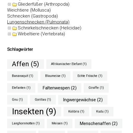
Gliederfüßer (Arthropoda)
Weichtiere (Mollusca)
Schnecken (Gastropoda)
Lungenschnecken (Pulmonata)
Schnirkelschnecken (Helicidae)
Wirbeltiere (Vertebrata)
Schlagwörter
Affen
(5)
Afrikanischer Elefant
(1)
Bananaquit
(1)
Blaumeise
(1)
Echte Frösche
(1)
Faltenwespen
(2)
Elefanten
(1)
Giraffe
(1)
Ingwergewächse
(2)
Gnu
(1)
Gorillas
(1)
Insekten
(9)
Kolibris
(1)
Kudu
(1)
Menschenaffen
(2)
Langhornmotten
(1)
Meisen
(1)