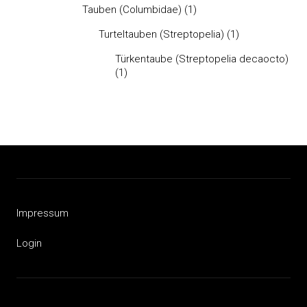
Tauben (Columbidae)
(1)
Turteltauben (Streptopelia)
(1)
Türkentaube (Streptopelia decaocto)
(1)
Impressum
Login