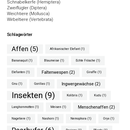
Schnabelkerfe (Hemiptera)
Zweiflügler (Diptera)
Weichtiere (Mollusca)
Wirbeltiere (Vertebrata)
Schlagwörter
Affen
(5)
Afrikanischer Elefant
(1)
Bananaquit
(1)
Blaumeise
(1)
Echte Frösche
(1)
Faltenwespen
(2)
Elefanten
(1)
Giraffe
(1)
Ingwergewächse
(2)
Gnu
(1)
Gorillas
(1)
Insekten
(9)
Kolibris
(1)
Kudu
(1)
Menschenaffen
(2)
Langhornmotten
(1)
Meisen
(1)
Nagetiere
(1)
Nashorn
(1)
Nemophora
(1)
Oryx
(1)