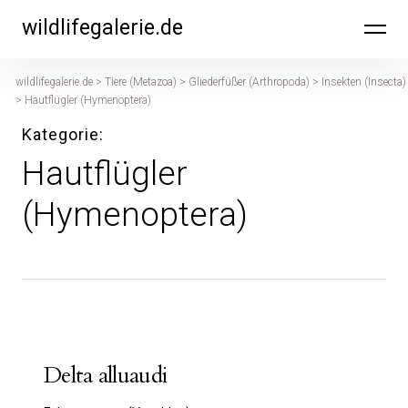
Inhalte
wildlifegalerie.de
überspringen
wildlifegalerie.de
>
Tiere (Metazoa)
>
Gliederfüßer (Arthropoda)
>
Insekten (Insecta)
>
Hautflügler (Hymenoptera)
Kategorie
Hautflügler
(Hymenoptera)
Delta alluaudi