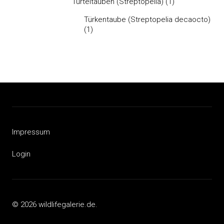
Turteltauben (Streptopelia)
(1)
Türkentaube (Streptopelia decaocto)
(1)
Impressum
Login
© 2026 wildlifegalerie.de.