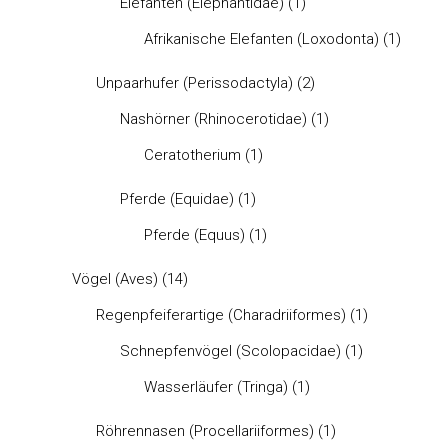
Elefanten (Elephantidae)
(1)
Afrikanische Elefanten (Loxodonta)
(1)
Unpaarhufer (Perissodactyla)
(2)
Nashörner (Rhinocerotidae)
(1)
Ceratotherium
(1)
Pferde (Equidae)
(1)
Pferde (Equus)
(1)
Vögel (Aves)
(14)
Regenpfeiferartige (Charadriiformes)
(1)
Schnepfenvögel (Scolopacidae)
(1)
Wasserläufer (Tringa)
(1)
Röhrennasen (Procellariiformes)
(1)