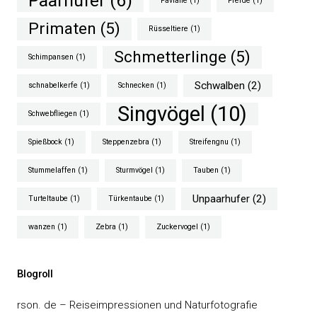
Paarhufer
(6)
Paviane
(1)
Pferde
(1)
Primaten
(5)
Rüsseltiere
(1)
Schmetterlinge
(5)
Schimpansen
(1)
Schwalben
(2)
schnabelkerfe
(1)
Schnecken
(1)
Singvögel
(10)
Schwebfliegen
(1)
Spießbock
(1)
Steppenzebra
(1)
Streifengnu
(1)
Stummelaffen
(1)
Sturmvögel
(1)
Tauben
(1)
Unpaarhufer
(2)
Turteltaube
(1)
Türkentaube
(1)
wanzen
(1)
Zebra
(1)
Zuckervogel
(1)
Blogroll
rson. de – Reiseimpressionen und Naturfotografie