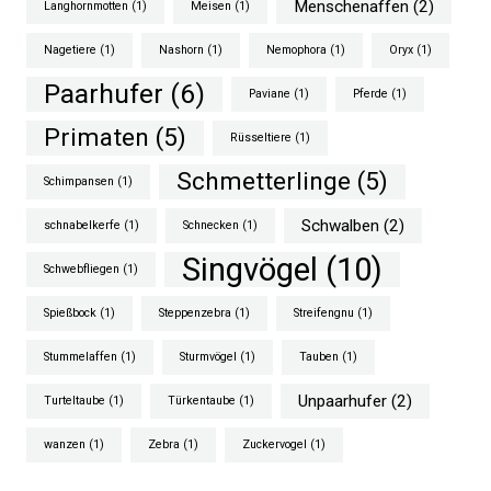
Menschenaffen
(2)
Langhornmotten
(1)
Meisen
(1)
Nagetiere
(1)
Nashorn
(1)
Nemophora
(1)
Oryx
(1)
Paarhufer
(6)
Paviane
(1)
Pferde
(1)
Primaten
(5)
Rüsseltiere
(1)
Schmetterlinge
(5)
Schimpansen
(1)
Schwalben
(2)
schnabelkerfe
(1)
Schnecken
(1)
Singvögel
(10)
Schwebfliegen
(1)
Spießbock
(1)
Steppenzebra
(1)
Streifengnu
(1)
Stummelaffen
(1)
Sturmvögel
(1)
Tauben
(1)
Unpaarhufer
(2)
Turteltaube
(1)
Türkentaube
(1)
wanzen
(1)
Zebra
(1)
Zuckervogel
(1)