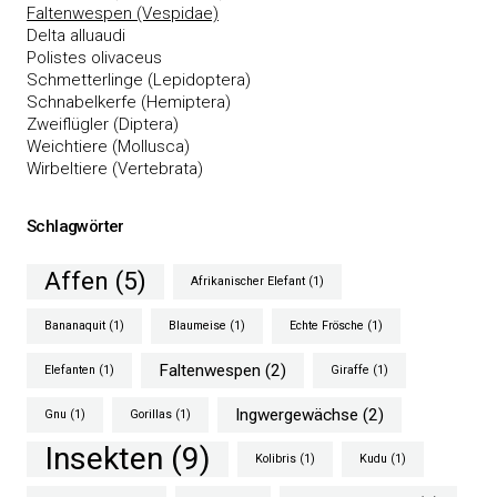
Faltenwespen (Vespidae)
Delta alluaudi
Polistes olivaceus
Schmetterlinge (Lepidoptera)
Schnabelkerfe (Hemiptera)
Zweiflügler (Diptera)
Weichtiere (Mollusca)
Wirbeltiere (Vertebrata)
Schlagwörter
Affen
(5)
Afrikanischer Elefant
(1)
Bananaquit
(1)
Blaumeise
(1)
Echte Frösche
(1)
Faltenwespen
(2)
Elefanten
(1)
Giraffe
(1)
Ingwergewächse
(2)
Gnu
(1)
Gorillas
(1)
Insekten
(9)
Kolibris
(1)
Kudu
(1)