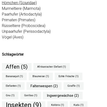
Hörnchen (Sciuridae)
Murmeltiere (Marmota)
Paarhufer (Artiodactyla)
Primaten (Primates)
Rüsseltiere (Proboscidea)
Unpaarhufer (Perissodactyla)
Vögel (Aves)
Schlagwörter
Affen
(5)
Afrikanischer Elefant
(1)
Bananaquit
(1)
Blaumeise
(1)
Echte Frösche
(1)
Faltenwespen
(2)
Elefanten
(1)
Giraffe
(1)
Ingwergewächse
(2)
Gnu
(1)
Gorillas
(1)
Insekten
(9)
Kolibris
(1)
Kudu
(1)