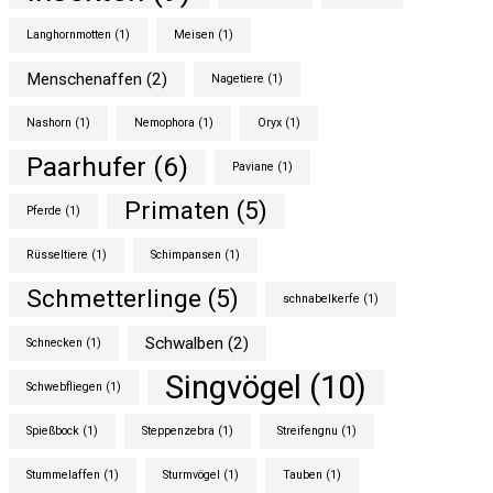
Langhornmotten
(1)
Meisen
(1)
Menschenaffen
(2)
Nagetiere
(1)
Nashorn
(1)
Nemophora
(1)
Oryx
(1)
Paarhufer
(6)
Paviane
(1)
Primaten
(5)
Pferde
(1)
Rüsseltiere
(1)
Schimpansen
(1)
Schmetterlinge
(5)
schnabelkerfe
(1)
Schwalben
(2)
Schnecken
(1)
Singvögel
(10)
Schwebfliegen
(1)
Spießbock
(1)
Steppenzebra
(1)
Streifengnu
(1)
Stummelaffen
(1)
Sturmvögel
(1)
Tauben
(1)