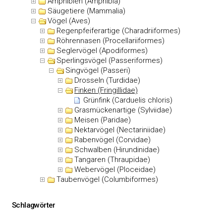
Amphibien (Amphibia)
Säugetiere (Mammalia)
Vögel (Aves)
Regenpfeiferartige (Charadriiformes)
Röhrennasen (Procellariiformes)
Seglervögel (Apodiformes)
Sperlingsvögel (Passeriformes)
Singvögel (Passeri)
Drosseln (Turdidae)
Finken (Fringillidae)
Grünfink (Carduelis chloris)
Grasmückenartige (Sylviidae)
Meisen (Paridae)
Nektarvögel (Nectariniidae)
Rabenvögel (Corvidae)
Schwalben (Hirundinidae)
Tangaren (Thraupidae)
Webervögel (Ploceidae)
Taubenvögel (Columbiformes)
Schlagwörter