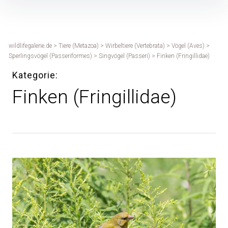
Inhalte
überspringen
wildlifegalerie.de
>
Tiere (Metazoa)
>
Wirbeltiere (Vertebrata)
>
Vögel (Aves)
>
Sperlingsvögel (Passeriformes)
>
Singvögel (Passeri)
>
Finken (Fringillidae)
Kategorie
Finken (Fringillidae)