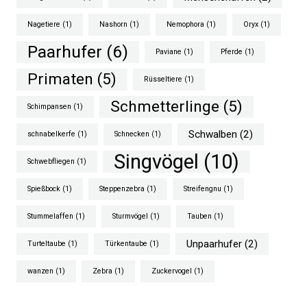
Nagetiere
(1)
Nashorn
(1)
Nemophora
(1)
Oryx
(1)
Paarhufer
(6)
Paviane
(1)
Pferde
(1)
Primaten
(5)
Rüsseltiere
(1)
Schmetterlinge
(5)
Schimpansen
(1)
Schwalben
(2)
schnabelkerfe
(1)
Schnecken
(1)
Singvögel
(10)
Schwebfliegen
(1)
Spießbock
(1)
Steppenzebra
(1)
Streifengnu
(1)
Stummelaffen
(1)
Sturmvögel
(1)
Tauben
(1)
Unpaarhufer
(2)
Turteltaube
(1)
Türkentaube
(1)
wanzen
(1)
Zebra
(1)
Zuckervogel
(1)