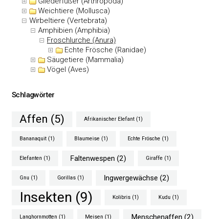
Gliederfüßer (Arthropoda)
Weichtiere (Mollusca)
Wirbeltiere (Vertebrata)
Amphibien (Amphibia)
Froschlurche (Anura)
Echte Frösche (Ranidae)
Säugetiere (Mammalia)
Vögel (Aves)
Schlagwörter
Affen
(5)
Afrikanischer Elefant
(1)
Bananaquit
(1)
Blaumeise
(1)
Echte Frösche
(1)
Faltenwespen
(2)
Elefanten
(1)
Giraffe
(1)
Ingwergewächse
(2)
Gnu
(1)
Gorillas
(1)
Insekten
(9)
Kolibris
(1)
Kudu
(1)
Menschenaffen
(2)
Langhornmotten
(1)
Meisen
(1)