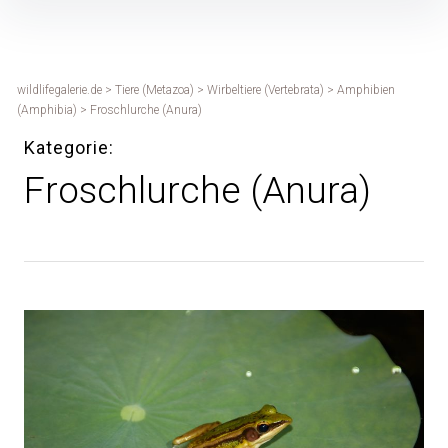
Inhalte
überspringen
wildlifegalerie.de
>
Tiere (Metazoa)
>
Wirbeltiere (Vertebrata)
>
Amphibien
(Amphibia)
>
Froschlurche (Anura)
Kategorie
Froschlurche (Anura)