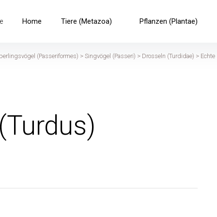
Home
Tiere (Metazoa)
Pflanzen (Plantae)
e
perlingsvögel (Passeriformes)
>
Singvögel (Passeri)
>
Drosseln (Turdidae)
>
Echte
(Turdus)