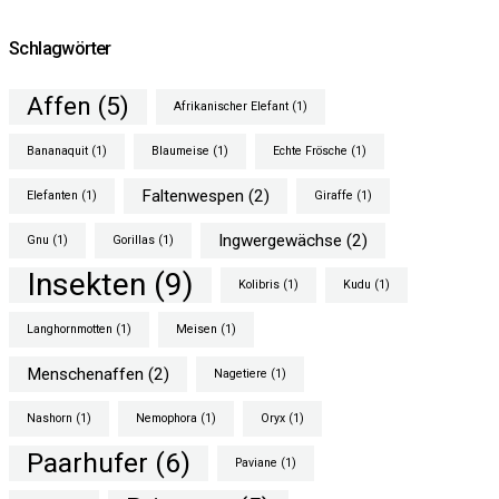
Schlagwörter
Affen
(5)
Afrikanischer Elefant
(1)
Bananaquit
(1)
Blaumeise
(1)
Echte Frösche
(1)
Faltenwespen
(2)
Elefanten
(1)
Giraffe
(1)
Ingwergewächse
(2)
Gnu
(1)
Gorillas
(1)
Insekten
(9)
Kolibris
(1)
Kudu
(1)
Langhornmotten
(1)
Meisen
(1)
Menschenaffen
(2)
Nagetiere
(1)
Nashorn
(1)
Nemophora
(1)
Oryx
(1)
Paarhufer
(6)
Paviane
(1)