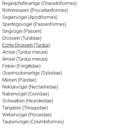
Regenpfeiferartige (Charadriiformes)
Röhrennasen (Procellariiformes)
Seglervögel (Apodiformes)
Sperlingsvögel (Passeriformes)
Singvögel (Passeri)
Drosseln (Turdidae)
Echte Drosseln (Turdus)
Amsel (Turdus merula)
Amsel (Turdus merula)
Finken (Fringillidae)
Grasmückenartige (Sylviidae)
Meisen (Paridae)
Nektarvögel (Nectariniidae)
Rabenvögel (Corvidae)
Schwalben (Hirundinidae)
Tangaren (Thraupidae)
Webervögel (Ploceidae)
Taubenvögel (Columbiformes)