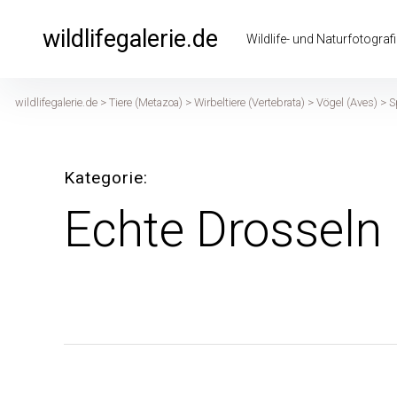
Inhalte
überspringen
wildlifegalerie.de
Wildlife- und Naturfotografi
wildlifegalerie.de
>
Tiere (Metazoa)
>
Wirbeltiere (Vertebrata)
>
Vögel (Aves)
>
S
Kategorie
Echte Drosseln 