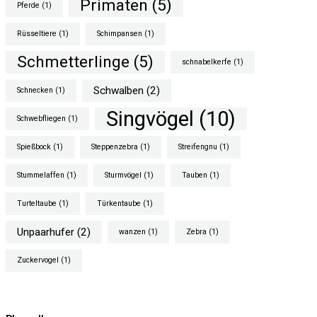
Primaten
(5)
Pferde
(1)
Rüsseltiere
(1)
Schimpansen
(1)
Schmetterlinge
(5)
schnabelkerfe
(1)
Schwalben
(2)
Schnecken
(1)
Singvögel
(10)
Schwebfliegen
(1)
Spießbock
(1)
Steppenzebra
(1)
Streifengnu
(1)
Stummelaffen
(1)
Sturmvögel
(1)
Tauben
(1)
Turteltaube
(1)
Türkentaube
(1)
Unpaarhufer
(2)
wanzen
(1)
Zebra
(1)
Zuckervogel
(1)