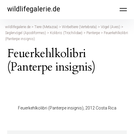
Inhalte
wildlifegalerie.de
überspringen
wildlifegalerie.de
>
Tiere (Metazoa)
>
Wirbeltiere (Vertebrata)
>
Vögel (Aves)
>
Seglervögel (Apodiformes)
>
Kolibris (Trochilidae)
>
Panterpe
>
Feuerkehlkolibri
(Panterpe insignis)
Feuerkehlkolibri
(Panterpe insignis)
Feuerkehlkolibri (Panterpe insignis), 2012 Costa Rica