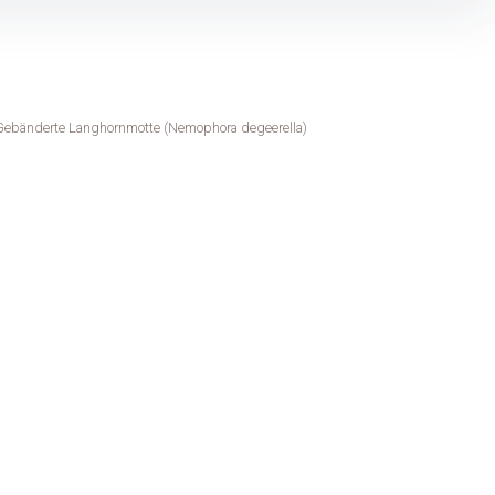
Gebänderte Langhornmotte (Nemophora degeerella)