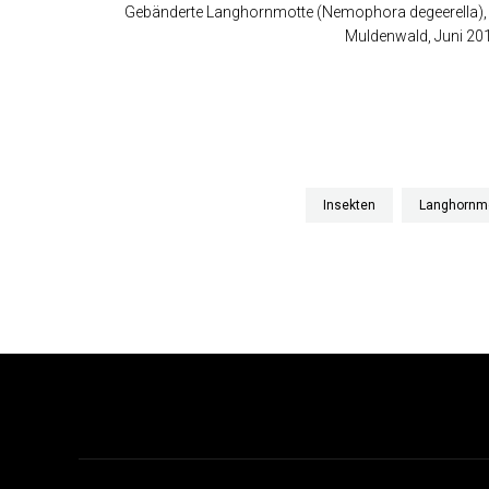
Gebänderte Langhornmotte (Nemophora degeerella),
Muldenwald, Juni 20
Insekten
Langhornm