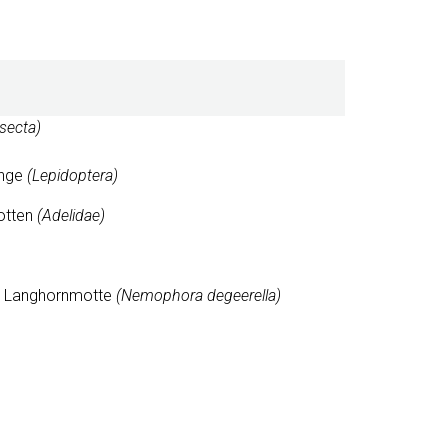
nsecta)
inge
(Lepidoptera)
otten
(Adelidae)
e Langhornmotte
(Nemophora degeerella)