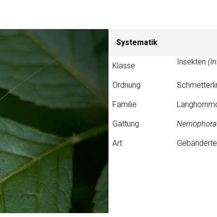
Systematik
Insekten
(I
Klasse
Ordnung
Schmetterl
Familie
Langhornm
Gattung
Nemophora
Art
Gebändert