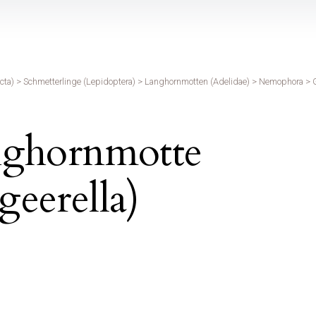
cta)
>
Schmetterlinge (Lepidoptera)
>
Langhornmotten (Adelidae)
>
Nemophora
>
nghornmotte
eerella)