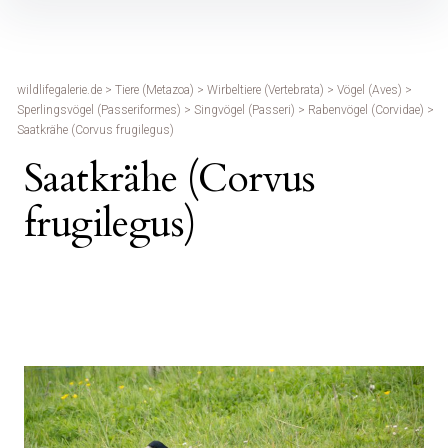
Inhalte
überspringen
wildlifegalerie.de
>
Tiere (Metazoa)
>
Wirbeltiere (Vertebrata)
>
Vögel (Aves)
>
Sperlingsvögel (Passeriformes)
>
Singvögel (Passeri)
>
Rabenvögel (Corvidae)
>
Saatkrähe (Corvus frugilegus)
Saatkrähe (Corvus
frugilegus)