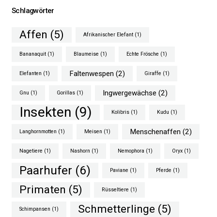
Schlagwörter
Affen
(5)
Afrikanischer Elefant
(1)
Bananaquit
(1)
Blaumeise
(1)
Echte Frösche
(1)
Faltenwespen
(2)
Elefanten
(1)
Giraffe
(1)
Ingwergewächse
(2)
Gnu
(1)
Gorillas
(1)
Insekten
(9)
Kolibris
(1)
Kudu
(1)
Menschenaffen
(2)
Langhornmotten
(1)
Meisen
(1)
Nagetiere
(1)
Nashorn
(1)
Nemophora
(1)
Oryx
(1)
Paarhufer
(6)
Paviane
(1)
Pferde
(1)
Primaten
(5)
Rüsseltiere
(1)
Schmetterlinge
(5)
Schimpansen
(1)