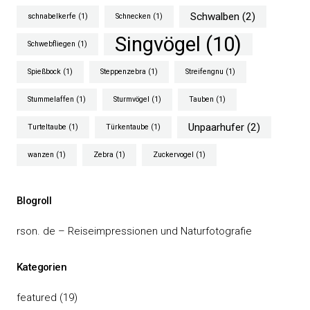
Schwalben
(2)
schnabelkerfe
(1)
Schnecken
(1)
Singvögel
(10)
Schwebfliegen
(1)
Spießbock
(1)
Steppenzebra
(1)
Streifengnu
(1)
Stummelaffen
(1)
Sturmvögel
(1)
Tauben
(1)
Unpaarhufer
(2)
Turteltaube
(1)
Türkentaube
(1)
wanzen
(1)
Zebra
(1)
Zuckervogel
(1)
Blogroll
rson. de – Reiseimpressionen und Naturfotografie
Kategorien
featured
(19)