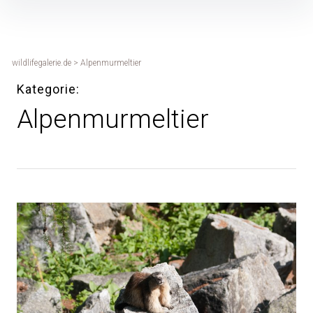
Inhalte
überspringen
wildlifegalerie.de
>
Alpenmurmeltier
Kategorie
Alpenmurmeltier