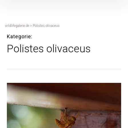
Inhalte
überspringen
wildlifegalerie.de
>
Polistes olivaceus
Kategorie
Polistes olivaceus