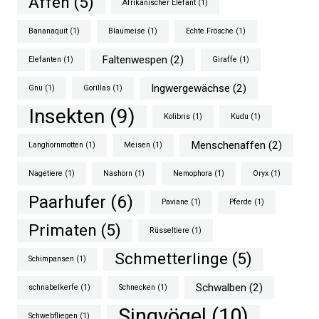
Affen
(5)
Afrikanischer Elefant
(1)
Bananaquit
(1)
Blaumeise
(1)
Echte Frösche
(1)
Faltenwespen
(2)
Elefanten
(1)
Giraffe
(1)
Ingwergewächse
(2)
Gnu
(1)
Gorillas
(1)
Insekten
(9)
Kolibris
(1)
Kudu
(1)
Menschenaffen
(2)
Langhornmotten
(1)
Meisen
(1)
Nagetiere
(1)
Nashorn
(1)
Nemophora
(1)
Oryx
(1)
Paarhufer
(6)
Paviane
(1)
Pferde
(1)
Primaten
(5)
Rüsseltiere
(1)
Schmetterlinge
(5)
Schimpansen
(1)
Schwalben
(2)
schnabelkerfe
(1)
Schnecken
(1)
Singvögel
(10)
Schwebfliegen
(1)